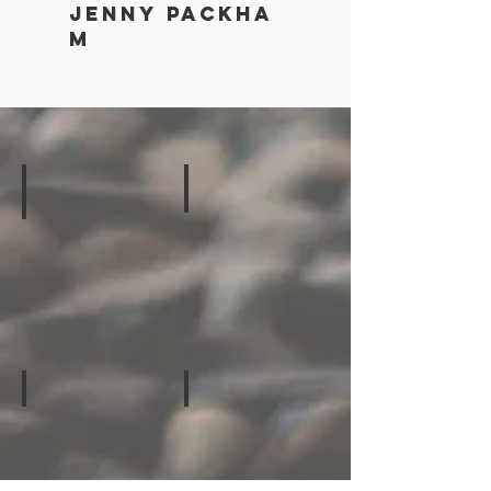
jenny packha
m
Jenny packham
Bliss by Monique Lhuilier
Dentelle
ブ
リ
ス
バ
イ
モ
ニ
ー
ク
ル
Verawang
Verawang
イ
ル
ダ
リ
イ
イ
エ
ー
ア