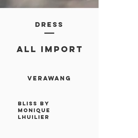
DREss
all import
verawang
bliss by
monique
lhuilier