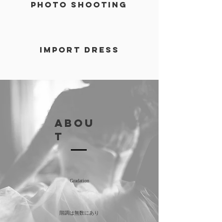
photo shooting
​import dress
abou
t
Gradation
階調は無数にあり