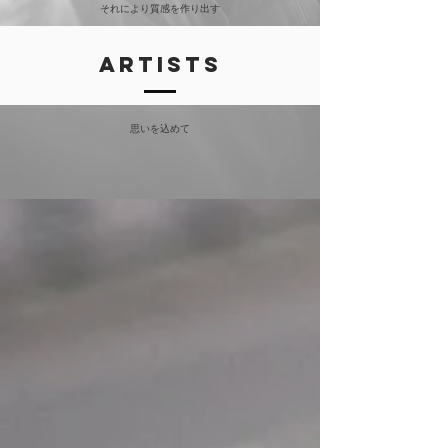
それにより質感を作り出す
​他のどこにもない
二人だけのGradation
​Artists
無限の可能性
思いを
​込めて